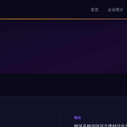
首页
企业简介
地址
柳河县柳河镇河北建材综合市