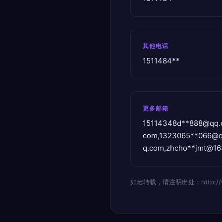
其他电话
1511484**
更多邮箱
15114348d**
888@qq.
com
,1323065**
066@q
q.com
,zhcho**
jmt@16
如若转载，请注明出处：http://www.