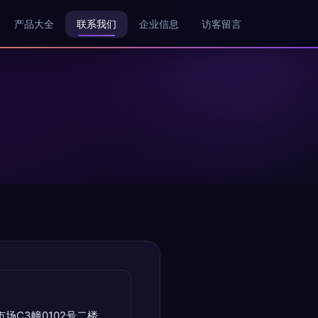
产品大全
联系我们
企业信息
访客留言
场C3幢0102号二楼