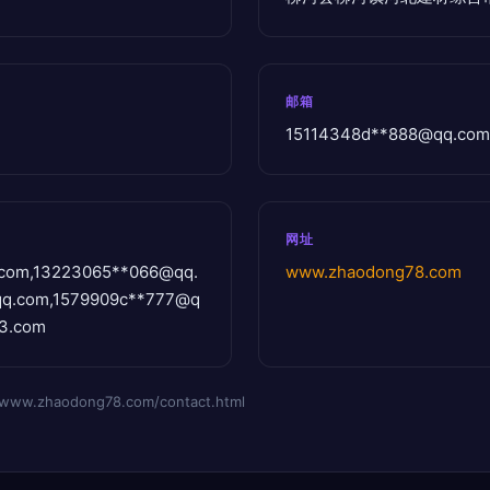
邮箱
15114348d**
888@qq.com
网址
com
,13223065**
066@qq.
www.zhaodong78.com
q.com
,1579909c**
777@q
3.com
zhaodong78.com/contact.html