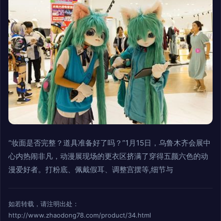
“妆面是否完整？道具准备好了吗？”1月15日，乌鲁木齐会展中
心内热闹非凡，动漫展现场的更衣区挤满了穿得五颜六色的动
漫爱好者。打粉底、佩戴假耳、调整宫摆等,细节与
如若转载，请注明出处：
http://www.zhaodong78.com/product/34.html