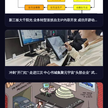
新三板大千阳光 业务转型首抓自主IP内容开发 成功开辟动漫开发新局
冲刺“开门红”·走进江汉 中心书城集聚元宇宙“头部企业” 武汉江汉首个文化产业“亿元楼”破壳