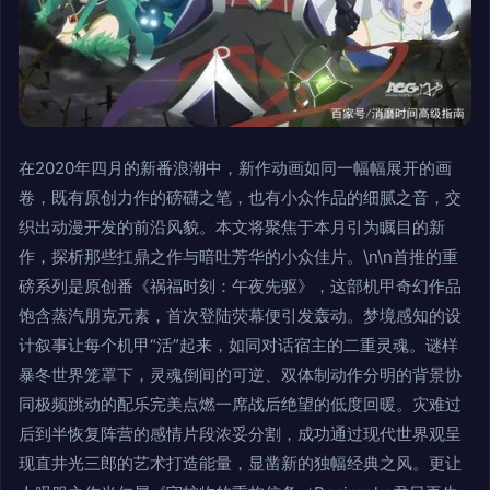
在2020年四月的新番浪潮中，新作动画如同一幅幅展开的画
卷，既有原创力作的磅礴之笔，也有小众作品的细腻之音，交
织出动漫开发的前沿风貌。本文将聚焦于本月引为瞩目的新
作，探析那些扛鼎之作与暗吐芳华的小众佳片。\n\n首推的重
磅系列是原创番《祸福时刻：午夜先驱》，这部机甲奇幻作品
饱含蒸汽朋克元素，首次登陆荧幕便引发轰动。梦境感知的设
计叙事让每个机甲“活”起来，如同对话宿主的二重灵魂。谜样
暴冬世界笼罩下，灵魂倒间的可逆、双体制动作分明的背景协
同极频跳动的配乐完美点燃一席战后绝望的低度回暖。灾难过
后到半恢复阵营的感情片段浓妥分割，成功通过现代世界观呈
现直井光三郎的艺术打造能量，显凿新的独幅经典之风。更让