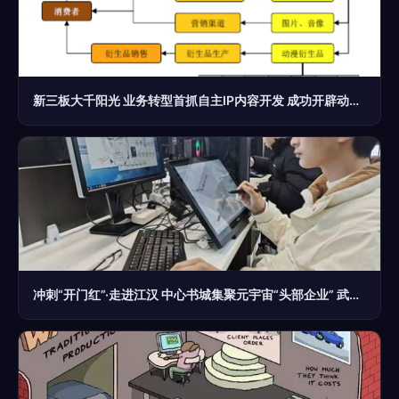
新三板大千阳光 业务转型首抓自主IP内容开发 成功开辟动漫开发新局
冲刺“开门红”·走进江汉 中心书城集聚元宇宙“头部企业” 武汉江汉首个文化产业“亿元楼”破壳