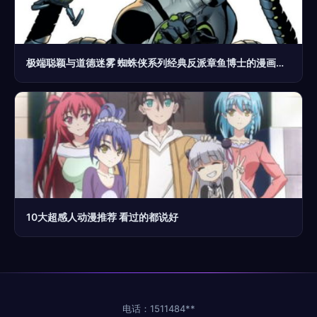
极端聪颖与道德迷雾 蜘蛛侠系列经典反派章鱼博士的漫画演变史
10大超感人动漫推荐 看过的都说好
电话：1511484**